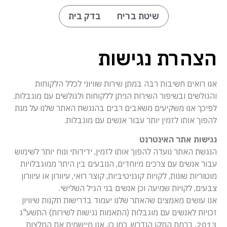
שיטת בריח
בדק בית
הצהרת נגישות
אנו רואים חשיבות רבה במתן שירות שוויוני לכלל הלקוחות
והגולשים ובשיפור השירות הניתן ללקוחות ולגולשים עם מוגבלות.
לפיכך אנו משקיעים משאבים רבים בהנגשת האתר שלנו על מנת
להפוך אותו לזמין יותר עבור אנשים עם מוגבלות.
נגישות אתר האינטרנט
הנגשת האתר נועדה להפוך אותו לזמין, ידידותי ונוח יותר לשימוש
עבור אנשים עם צרכים מיוחדים, הנובעים בין היתר ממוגבלויות
מוטוריות שונות, לקויות קוגניטיביות, קוצר רואי, עיוורון או עיוורון
צבעים, לקויות שמיעה וכן אנשים בני הגיל השלישי.
אנו עושים מאמצים שהאתר שלנו יעמוד בדרישות תקנות שיוויון
זכויות לאנשים עם מוגבלות (התאמות נגישות לשירות) התשע"ג
2013, ברמת התקן הנדרש. כמו כן, אנו מיישמים את המלצות