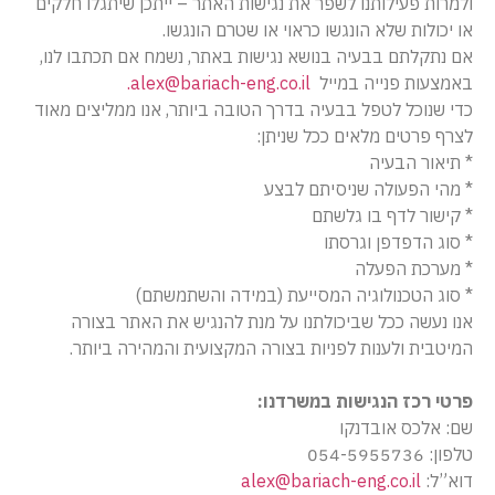
ולמרות פעילותנו לשפר את נגישות האתר – ייתכן שיתגלו חלקים
או יכולות שלא הונגשו כראוי או שטרם הונגשו.
אם נתקלתם בבעיה בנושא נגישות באתר, נשמח אם תכתבו לנו,
באמצעות פנייה במייל
alex@bariach-eng.co.il.
כדי שנוכל לטפל בבעיה בדרך הטובה ביותר, אנו ממליצים מאוד
לצרף פרטים מלאים ככל שניתן:
* תיאור הבעיה
* מהי הפעולה שניסיתם לבצע
* קישור לדף בו גלשתם
* סוג הדפדפן וגרסתו
* מערכת הפעלה
* סוג הטכנולוגיה המסייעת (במידה והשתמשתם)
אנו נעשה ככל שביכולתנו על מנת להנגיש את האתר בצורה
המיטבית ולענות לפניות בצורה המקצועית והמהירה ביותר.
פרטי רכז הנגישות במשרדנו:
שם: אלכס אובדנקו
טלפון: 054-5955736
דוא”ל:
alex@bariach-eng.co.il